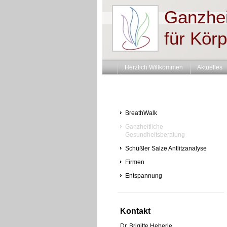
Ganzhei
für Körp
Herzlich Willkommen
Aktuelles
BreathWalk
Ganzheitliche
Gesundheitsberatung
Schüßler Salze Antlitzanalyse
Firmen
Entspannung
Kontakt
Dr. Brigitte Heberle