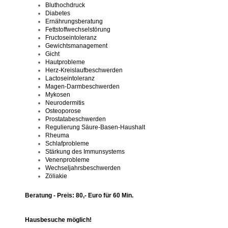
Bluthochdruck
Diabetes
Ernährungsberatung
Fettstoffwechselstörung
Fructoseintoleranz
Gewichtsmanagement
Gicht
Hautprobleme
Herz-Kreislaufbeschwerden
Lactoseintoleranz
Magen-Darmbeschwerden
Mykosen
Neurodermitis
Osteoporose
Prostatabeschwerden
Regulierung Säure-Basen-Haushalt
Rheuma
Schlafprobleme
Stärkung des Immunsystems
Venenprobleme
Wechseljahrsbeschwerden
Zöliakie
Beratung - Preis: 80,- Euro für 60 Min.
Hausbesuche möglich!