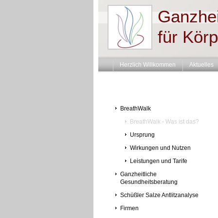
Ganzhei
für Körp
Herzlich Willkommen
Aktuelles
BreathWalk
BreathWalk - Was ist das?
Ursprung
Wirkungen und Nutzen
Leistungen und Tarife
Ganzheitliche
Gesundheitsberatung
Schüßler Salze Antlitzanalyse
Firmen