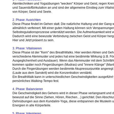
A
temtechniken und Yogaübungen "wecken" Körper und Geist, regen Kreis
und Sauerstoffzirkulation an und sind der allgemeine Einstieg zum Vitalis
von Körper, Geist und Seele.
2. Phase: Ausrichten
Diese Phase findet im Gehen statt. Die natürliche Haltung und der Gang
allmählich verfeinert. Mit einer guten Haltung können sich Verspannunge
Selbstregulationsprozesse unterstützt werden. Die Aufmerksamkeit wird vo
Dadurch wird eine bewusste Verbindung zwischen Geist und Körper herges
Hier und Jetzt präsent zu sein.
3. Phase: Vitalisieren
Diese Phase ist der "Kern" des BreathWalks. Hier werden Atmen und Gehe
verschiedene Atemmuster und jedes hat eine bestimmte Wirkung (z.B. Fö
Ausgeglichenheit und Ausdauer). Wenn das Atemmuster mit dem Schrittrh
kommen später noch Fingerübungen (Mudras) und "innere Klänge" (Mantr
Durch die Fingerübungen werden bestimmte Akupressurpunkte angeregt 
(Laute aus dem Sanskrit) wird die Konzentration verstärkt.
Ein BreathWalk kann in unterschiedlichen Geschwindigkeiten ausgeführt w
persönliches Walking-Tempo fest.
4. Phase: Balancieren
Die Geschwindigkeit des Gehens wird in dieser Phase verlangsamt und d
bewusst auf die Sinne (Sehen, Hören, Riechen....) gerichtet. Den Abschlu
Dehnübungen aus dem Kundalini-Yoga, diese entspannen die Muskeln u
Energien in alle Körperteile.
5. Phase: Integrieren