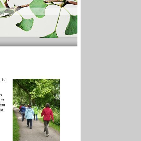
, bei
en
Der
dem
kt