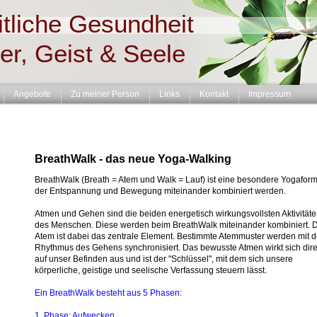
tliche Gesundheit
er, Geist & Seele
Angebote
Zu meiner Person
Links
Kontakt
Impressum
BreathWalk - das neue Yoga-Walking
BreathWalk (Breath = Atem und Walk = Lauf) ist eine besondere Yogaform
der Entspannung und Bewegung miteinander kombiniert werden.
Atmen und Gehen sind die beiden energetisch wirkungsvollsten Aktivität
des Menschen. Diese werden beim BreathWalk miteinander kombiniert. 
Atem ist dabei das zentrale Element. Bestimmte Atemmuster werden mit 
Rhythmus des Gehens synchronisiert. Das bewusste Atmen wirkt sich dire
auf unser Befinden aus und ist der "Schlüssel", mit dem sich unsere
körperliche, geistige und seelische Verfassung steuern lässt.
Ein BreathWalk besteht aus 5 Phasen:
1. Phase: Aufwecken